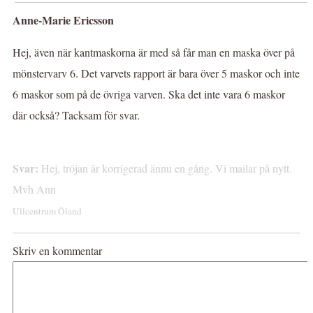
Anne-Marie Ericsson
Hej, även när kantmaskorna är med så får man en maska över på
mönstervarv 6. Det varvets rapport är bara över 5 maskor och inte
6 maskor som på de övriga varven. Ska det inte vara 6 maskor
där också? Tacksam för svar.
Svar:
Hej, tröjan är korrigerad ännu en gång. Vi mailar på nytt.
Mvh Ann
Ullcentrum Öland
Skriv en kommentar