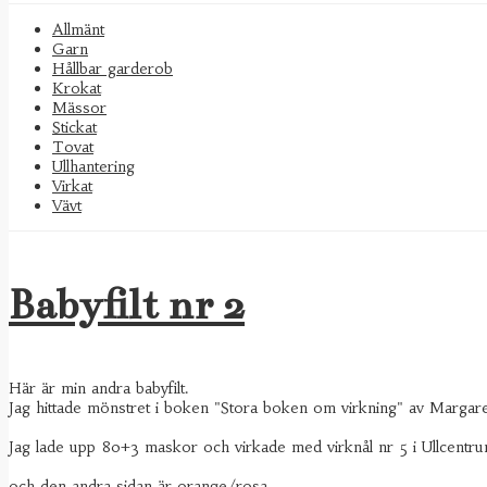
Allmänt
Garn
Hållbar garderob
Krokat
Mässor
Stickat
Tovat
Ullhantering
Virkat
Vävt
Babyfilt nr 2
Här är min andra babyfilt.
Jag hittade mönstret i boken "Stora boken om virkning" av Margar
Jag lade upp 80+3 maskor och virkade med virknål nr 5 i Ullcentrums
och den andra sidan är orange/rosa.