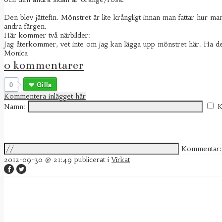
Den blev jättefin. Mönstret är lite krångligt innan man fattar hu
andra färgen.
Här kommer två närbilder:
Jag återkommer, vet inte om jag kan lägga upp mönstret här. Ha det
Monica
0 kommentarer
0
Gilla
Kommentera inlägget här
Namn:
K
Kommentar:
2012-09-30 @ 21:49
publicerat i
Virkat