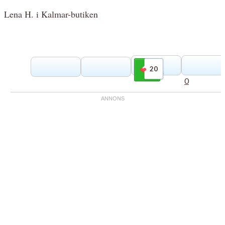
Lena H. i Kalmar-butiken
20
Gilla
0