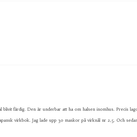
 sjal blivit färdig. Den är underbar att ha om halsen inomhus. Precis l
pansk virkbok. Jag lade upp 30 maskor på virknål nr 2,5. Och sedan 