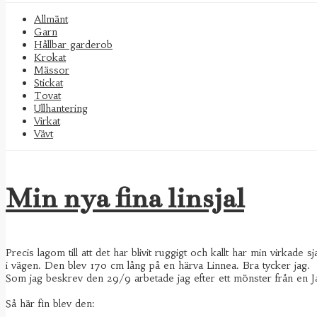
Allmänt
Garn
Hållbar garderob
Krokat
Mässor
Stickat
Tovat
Ullhantering
Virkat
Vävt
Min nya fina linsjal
Precis lagom till att det har blivit ruggigt och kallt har min virkade
i vägen. Den blev 170 cm lång på en härva Linnea. Bra tycker jag.
Som jag beskrev den 29/9 arbetade jag efter ett mönster från en Ja
Så här fin blev den: