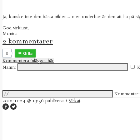
Ja, kanske inte den bästa bilden... men underbar är den att ha på si
God virklust,
Monica
2 kommentarer
0
Gilla
Kommentera inlägget här
Namn:
K
Kommentar:
2010-11-24 @ 19:56
publicerat i
Virkat