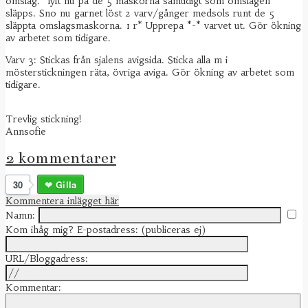
omslag. *lyft nu på de 5 maskorna samtidigt som omslagen
släpps. Sno nu garnet löst 2 varv/gånger medsols runt de 5
släppta omslagsmaskorna. 1 r* Upprepa *-* varvet ut. Gör ökning
av arbetet som tidigare.
Varv 3: Stickas från sjalens avigsida. Sticka alla m i
mösterstickningen räta, övriga aviga. Gör ökning av arbetet som
tidigare.
Trevlig stickning!
Annsofie
2 kommentarer
30
Gilla
Kommentera inlägget här
Namn:
Kom ihåg mig?
E-postadress: (publiceras ej)
URL/Bloggadress:
Kommentar: