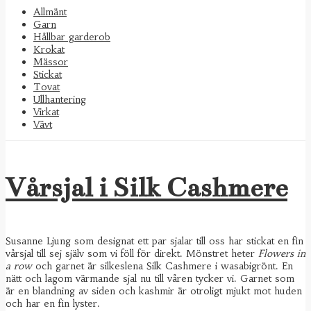
Allmänt
Garn
Hållbar garderob
Krokat
Mässor
Stickat
Tovat
Ullhantering
Virkat
Vävt
Vårsjal i Silk Cashmere
Susanne Ljung som designat ett par sjalar till oss har stickat en fin
vårsjal till sej själv som vi föll för direkt. Mönstret heter
Flowers in
a row
och garnet är silkeslena
Silk Cashmere i wasabigrönt. En
nätt och lagom värmande sjal nu till våren tycker vi. Garnet som
är en blandning av siden och kashmir är otroligt mjukt mot huden
och har en fin lyster.