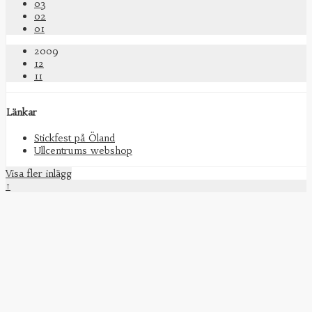
03
02
01
2009
12
11
Länkar
Stickfest på Öland
Ullcentrums webshop
Visa fler inlägg
↑