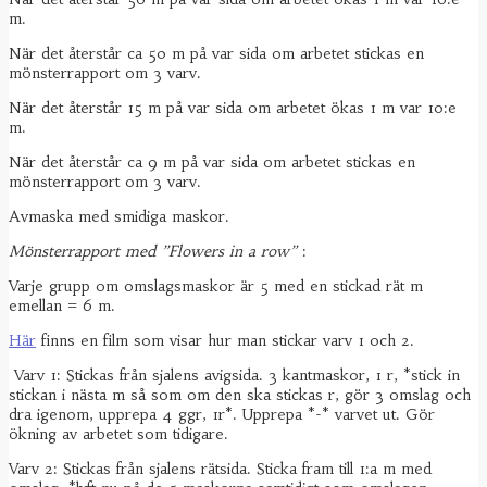
m.
När det återstår ca 50 m på var sida om arbetet stickas en
mönsterrapport om 3 varv.
När det återstår 15 m på var sida om arbetet ökas 1 m var 10:e
m.
När det återstår ca 9 m på var sida om arbetet stickas en
mönsterrapport om 3 varv.
Avmaska med smidiga maskor.
Mönsterrapport med ”Flowers in a row”
:
Varje grupp om omslagsmaskor är 5 med en stickad rät m
emellan = 6 m.
Här
finns en film som visar hur man stickar varv 1 och 2.
Varv 1: Stickas från sjalens avigsida. 3 kantmaskor, 1 r, *stick in
stickan i nästa m så som om den ska stickas r, gör 3 omslag och
dra igenom, upprepa 4 ggr, 1r*. Upprepa *-* varvet ut. Gör
ökning av arbetet som tidigare.
Varv 2: Stickas från sjalens rätsida. Sticka fram till 1:a m med