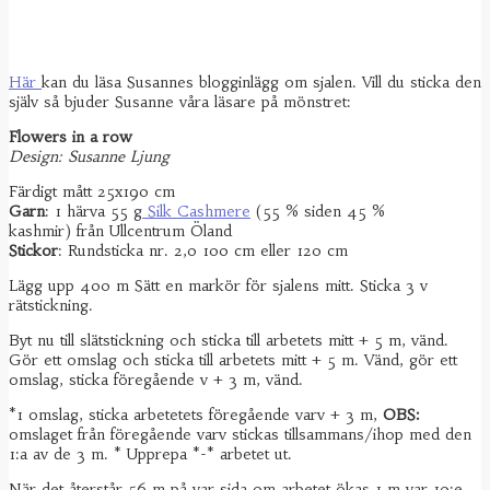
Här
kan du läsa Susannes blogginlägg om sjalen. Vill du sticka den
själv så bjuder Susanne våra läsare på mönstret:
Flowers in a row
Design: Susanne Ljung
Färdigt mått 25x190 cm
Garn
: 1 härva 55 g
Silk Cashmere
(55 % siden 45 %
kashmir) från Ullcentrum Öland
Stickor
: Rundsticka nr. 2,0 100 cm eller 120 cm
Lägg upp 400 m Sätt en markör för sjalens mitt. Sticka 3 v
rätstickning.
Byt nu till slätstickning och sticka till arbetets mitt + 5 m, vänd.
Gör ett omslag och sticka till arbetets mitt + 5 m. Vänd, gör ett
omslag, sticka föregående v + 3 m, vänd.
*1 omslag, sticka arbetetets föregående varv + 3 m,
OBS:
omslaget från föregående varv stickas tillsammans/ihop med den
1:a av de 3 m. * Upprepa *-* arbetet ut.
När det återstår 56 m på var sida om arbetet ökas 1 m var 10:e