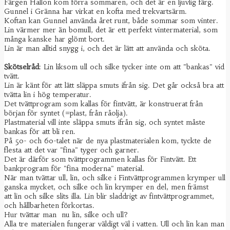
Färgen Hallon kom förra sommaren, och det är en ljuvlig färg.
Gunnel i Gränna har virkat en kofta med trekvartsärm.
Koftan kan Gunnel använda året runt, både sommar som vinter.
Lin värmer mer än bomull, det är ett perfekt vintermaterial, som
många kanske har glömt bort.
Lin är man alltid snygg i, och det är lätt att använda och sköta.
Skötselråd
: Lin liksom ull och silke tycker inte om att "bankas" vid
tvätt.
Lin är känt för att lätt släppa smuts ifrån sig. Det går också bra att
tvätta lin i hög temperatur.
Det tvättprogram som kallas för fintvätt, är konstruerat från
början för syntet (=plast, från råolja).
Plastmaterial vill inte släppa smuts ifrån sig, och syntet måste
bankas för att bli ren.
På 50- och 60-talet när de nya plastmaterialen kom, tyckte de
flesta att det var "fina" tyger och garner.
Det är därför som tvättprogrammen kallas för Fintvätt. Ett
bankprogram för "fina moderna" material.
När man tvättar ull, lin, och silke i Fintvättprogrammen krymper ull
ganska mycket, och silke och lin krymper en del, men främst
att lin och silke slits illa. Lin blir sladdrigt av fintvättprogrammet,
och hållbarheten förkortas.
Hur tvättar man nu lin, silke och ull?
Alla tre materialen fungerar väldigt väl i vatten. Ull och lin kan man