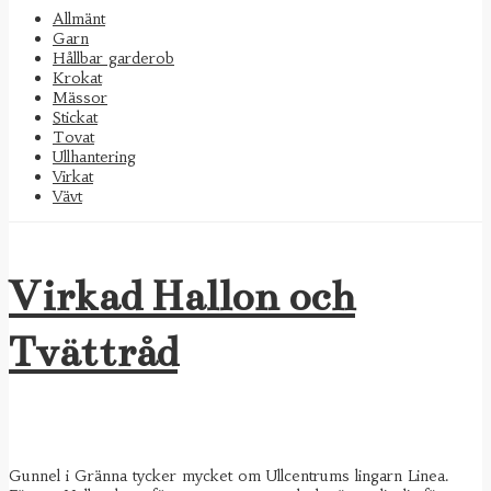
Allmänt
Garn
Hållbar garderob
Krokat
Mässor
Stickat
Tovat
Ullhantering
Virkat
Vävt
Virkad Hallon och
Tvättråd
Gunnel i Gränna tycker mycket om Ullcentrums lingarn Linea.