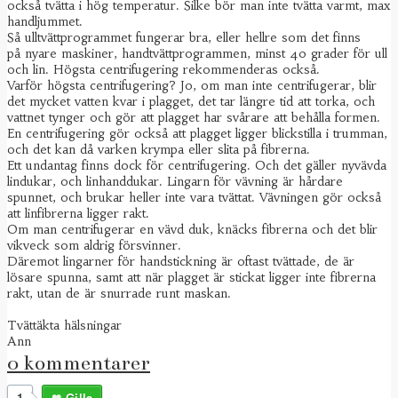
också tvätta i hög temperatur. Silke bör man inte tvätta varmt, max
handljummet.
Så ulltvättprogrammet fungerar bra, eller hellre som det finns
på nyare maskiner, handtvättprogrammen, minst 40 grader för ull
och lin. Högsta centrifugering rekommenderas också.
Varför högsta centrifugering? Jo, om man inte centrifugerar, blir
det mycket vatten kvar i plagget, det tar längre tid att torka, och
vattnet tynger och gör att plagget har svårare att behålla formen.
En centrifugering gör också att plagget ligger blickstilla i trumman,
och det kan då varken krympa eller slita på fibrerna.
Ett undantag finns dock för centrifugering. Och det gäller nyvävda
lindukar, och linhanddukar. Lingarn för vävning är hårdare
spunnet, och brukar heller inte vara tvättat. Vävningen gör också
att linfibrerna ligger rakt.
Om man centrifugerar en vävd duk, knäcks fibrerna och det blir
vikveck som aldrig försvinner.
Däremot lingarner för handstickning är oftast tvättade, de är
lösare spunna, samt att när plagget är stickat ligger inte fibrerna
rakt, utan de är snurrade runt maskan.
Tvättäkta hälsningar
Ann
0 kommentarer
1
Gilla