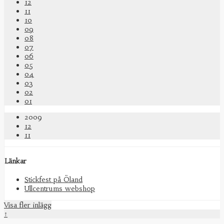
12
11
10
09
08
07
06
05
04
03
02
01
2009
12
11
Länkar
Stickfest på Öland
Ullcentrums webshop
Visa fler inlägg
↑