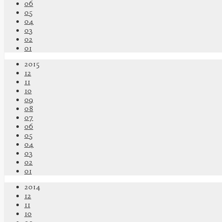
06
05
04
03
02
01
2015
12
11
10
09
08
07
06
05
04
03
02
01
2014
12
11
10