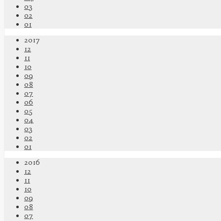
03
02
01
2017
12
11
10
09
08
07
06
05
04
03
02
01
2016
12
11
10
09
08
07