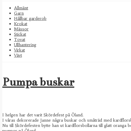
Allmänt
Garn
Hållbar garderob
Krokat
Mässor
Stickat
Tovat
Ullhantering
Virkat
Vävt
Pumpa buskar
I helgen har det varit Skördefest på Öland.
I våras dekorerade Janne några buskar och småträd med kardflorsb
Nu till Skördefesten bytte han ut kardflorsbollarna till glatt oranga 
pumpor på Öland.