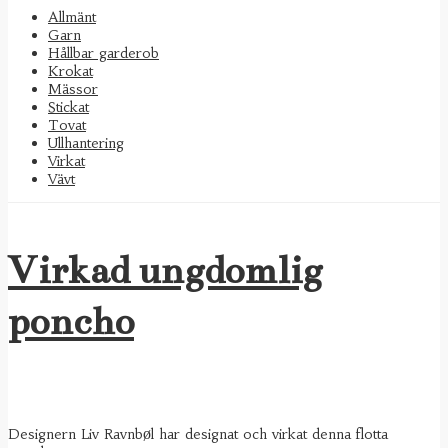
Allmänt
Garn
Hållbar garderob
Krokat
Mässor
Stickat
Tovat
Ullhantering
Virkat
Vävt
Virkad ungdomlig
poncho
Designern Liv Ravnb
ø
l har designat och virkat denna flotta