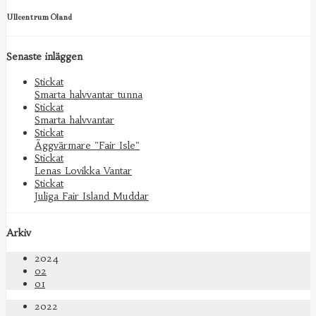
Ullcentrum Öland
Senaste inläggen
Stickat
Smarta halvvantar tunna
Stickat
Smarta halvvantar
Stickat
Äggvärmare "Fair Isle"
Stickat
Lenas Lovikka Vantar
Stickat
Juliga Fair Island Muddar
Arkiv
2024
02
01
2022