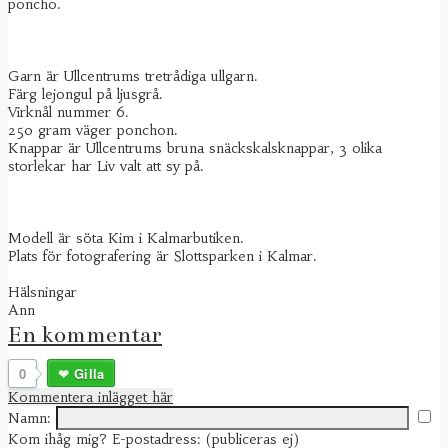
poncho.
Garn är Ullcentrums tretrådiga ullgarn.
Färg lejongul på ljusgrå.
Virknål nummer 6.
250 gram väger ponchon.
Knappar är Ullcentrums bruna snäckskalsknappar, 3 olika
storlekar har Liv valt att sy på.
Modell är söta Kim i Kalmarbutiken.
Plats för fotografering är Slottsparken i Kalmar.
Hälsningar
Ann
En kommentar
0
Gilla
Kommentera inlägget här
Namn:
Kom ihåg mig?
E-postadress: (publiceras ej)